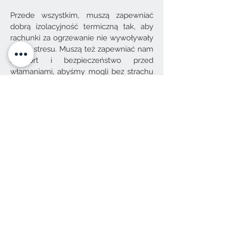
Przede wszystkim, muszą zapewniać
dobrą izolacyjność termiczną tak, aby
rachunki za ogrzewanie nie wywoływały
w nas stresu. Muszą też zapewniać nam
komfort i bezpieczeństwo przed
włamaniami, abyśmy mogli bez strachu
wyjeżdżać na letni lub zimowy urlop.
Drzwi wejściowe do mieszkania
dodatkowo powinny zapewniać nam
skuteczną ochronę przed hałasami z
zewnątrz, a także przed ewentualnym
ogniem.
Jakie drzwi wewnętrzne
wybrać?
Jeśli drzwi mają tłumić hałasy, to
najistotniejsze jest ich wypełnienie –